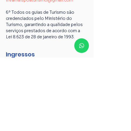
vivamaispoaturismo@gmail.com
6º Todos os guias de Turismo são 
credenciados pelo Ministério do 
Turismo, garantindo a qualidade pelos 
serviços prestados de acordo com a 
Lei 8.623 de 28 de janeiro de 1993.
Ingressos
Tipo de ingresso
Passeio de bicicleta na Orla
Mais informações
Preço
R$ 85,00
+ R$ 2,13 de taxa de serviço de ingresso
Quantidade