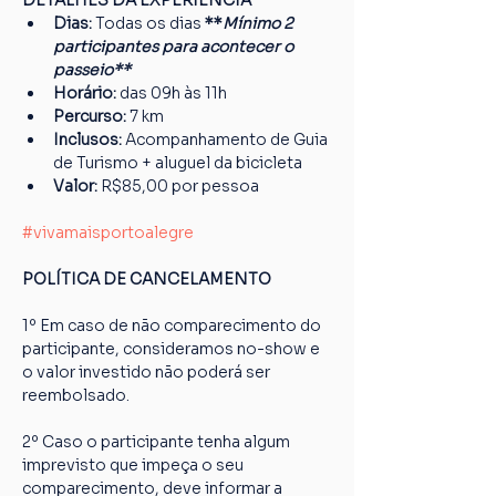
DETALHES DA EXPERIÊNCIA
Dias: 
Todas os dias 
**
Mínimo 2 
participantes para acontecer o 
passeio**
Horário: 
das 09h às 11h
Percurso: 
7 km
Inclusos:
 Acompanhamento de Guia 
de Turismo + aluguel da bicicleta
Valor: 
R$85,00 por pessoa
#vivamaisportoalegre
POLÍTICA DE CANCELAMENTO
1º Em caso de não comparecimento do 
participante, consideramos no-show e 
o valor investido não poderá ser 
reembolsado.
2º Caso o participante tenha algum 
imprevisto que impeça o seu 
comparecimento, deve informar a 