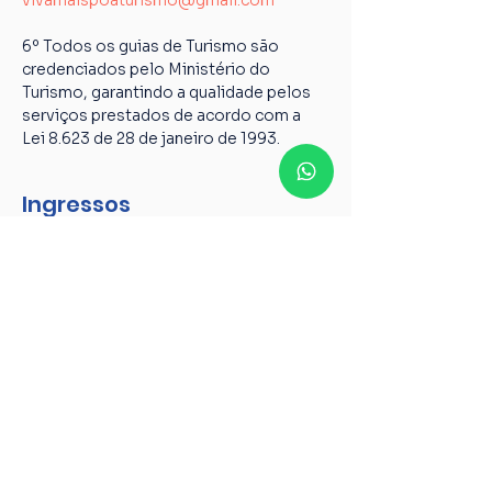
vivamaispoaturismo@gmail.com
6º Todos os guias de Turismo são 
credenciados pelo Ministério do 
Turismo, garantindo a qualidade pelos 
serviços prestados de acordo com a 
Lei 8.623 de 28 de janeiro de 1993.
Ingressos
Tipo de ingresso
Passeio de bicicleta na Orla
Mais informações
Preço
R$ 85,00
+ R$ 2,13 de taxa de serviço de ingresso
Quantidade