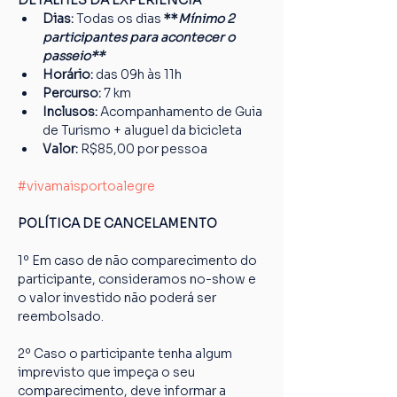
DETALHES DA EXPERIÊNCIA
Dias: 
Todas os dias 
**
Mínimo 2 
participantes para acontecer o 
passeio**
Horário: 
das 09h às 11h
Percurso: 
7 km
Inclusos:
 Acompanhamento de Guia 
de Turismo + aluguel da bicicleta
Valor: 
R$85,00 por pessoa
#vivamaisportoalegre
POLÍTICA DE CANCELAMENTO
1º Em caso de não comparecimento do 
participante, consideramos no-show e 
o valor investido não poderá ser 
reembolsado.
2º Caso o participante tenha algum 
imprevisto que impeça o seu 
comparecimento, deve informar a 