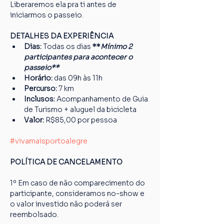
Liberaremos ela pra ti antes de 
iniciarmos o passeio.
DETALHES DA EXPERIÊNCIA
Dias: 
Todas os dias 
**
Mínimo 2 
participantes para acontecer o 
passeio**
Horário: 
das 09h às 11h
Percurso: 
7 km
Inclusos:
 Acompanhamento de Guia 
de Turismo + aluguel da bicicleta
Valor: 
R$85,00 por pessoa
#vivamaisportoalegre
POLÍTICA DE CANCELAMENTO
1º Em caso de não comparecimento do 
participante, consideramos no-show e 
o valor investido não poderá ser 
reembolsado.