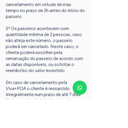
cancelamento em virtude de mau 
tempo no prazo de 2h antes do início do 
passeio.
5º Os passeios acontecem com 
quantidade mínima de 2 pessoas, caso 
não atinja este número, o passeio 
poderá ser cancelado. Neste caso, o 
cliente poderá escolher pela 
remarcação do passeio de acordo com 
as datas disponíveis, ou solicitar o 
reembolso do valor investido.
Em caso de cancelamento pela 
Viva+POA o cliente é ressarcido 
integralmente num prazo de até 7 dias 
úteis a contar da data de envio dos 
dados abaixo para 
vivamaispoaturismo@gmail.com
Nome completo;
Chave PIX;