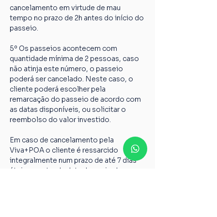
cancelamento em virtude de mau 
tempo no prazo de 2h antes do início do 
passeio.
5º Os passeios acontecem com 
quantidade mínima de 2 pessoas, caso 
não atinja este número, o passeio 
poderá ser cancelado. Neste caso, o 
cliente poderá escolher pela 
remarcação do passeio de acordo com 
as datas disponíveis, ou solicitar o 
reembolso do valor investido.
Em caso de cancelamento pela 
Viva+POA o cliente é ressarcido 
integralmente num prazo de até 7 dias 
úteis a contar da data de envio dos 
dados abaixo para 
vivamaispoaturismo@gmail.com
Nome completo;
Chave PIX;