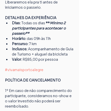
Liberaremos ela pra ti antes de 
iniciarmos o passeio.
DETALHES DA EXPERIÊNCIA
Dias: 
Todas os dias 
**
Mínimo 2 
participantes para acontecer o 
passeio**
Horário: 
das 09h às 11h
Percurso: 
7 km
Inclusos:
 Acompanhamento de Guia 
de Turismo + aluguel da bicicleta
Valor: 
R$85,00 por pessoa
#vivamaisportoalegre
POLÍTICA DE CANCELAMENTO
1º Em caso de não comparecimento do 
participante, consideramos no-show e 
o valor investido não poderá ser 
reembolsado.