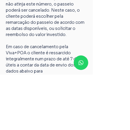
não atinja este número, o passeio 
poderá ser cancelado. Neste caso, o 
cliente poderá escolher pela 
remarcação do passeio de acordo com 
as datas disponíveis, ou solicitar o 
reembolso do valor investido.
Em caso de cancelamento pela 
Viva+POA o cliente é ressarcido 
integralmente num prazo de até 7 dias 
úteis a contar da data de envio dos 
dados abaixo para 
vivamaispoaturismo@gmail.com
Nome completo;
Chave PIX;
Nome do passeio;
Casos não relatados acima devem ser 
encaminhados para o nosso e-mail 
vivamaispoaturismo@gmail.com
6º Todos os guias de Turismo são 