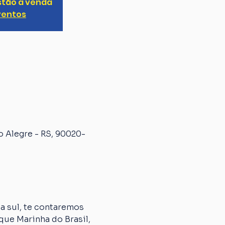
stão à venda
ventos
o Alegre - RS, 90020-
 sul, te contaremos 
que Marinha do Brasil, 