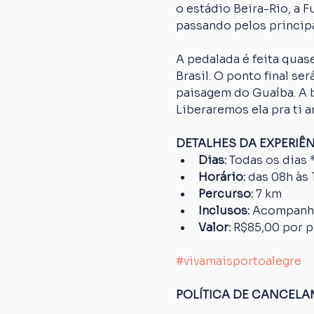
o estádio Beira-Rio, a 
passando pelos principa
A pedalada é feita quase
Brasil. O ponto final s
paisagem do Guaíba. A bi
Liberaremos ela pra ti a
DETALHES DA EXPERIÊ
Dias: 
Todas os dias 
Horário: 
das 08h às 
Percurso: 
7 km
Inclusos:
 Acompanha
Valor: 
R$85,00 por 
#vivamaisportoalegre
POLÍTICA DE CANCEL