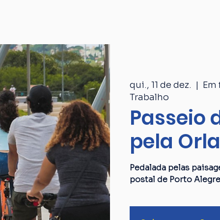
Passeios
Catálogo
Quem som
qui., 11 de dez.
  |  
Em 
Trabalho
Passeio d
pela Orl
Pedalada pelas paisag
postal de Porto Alegre