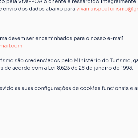
 pela Viva+POA o cliente é ressarcido integralmente n
de envio dos dados abaixo para 
vivamaispoaturismo@g
ima devem ser encaminhados para o nosso e-mail 
mail.com
rismo são credenciados pelo Ministério do Turismo, ga
s de acordo com a Lei 8.623 de 28 de janeiro de 1993.
vido às suas configurações de cookies funcionais e an