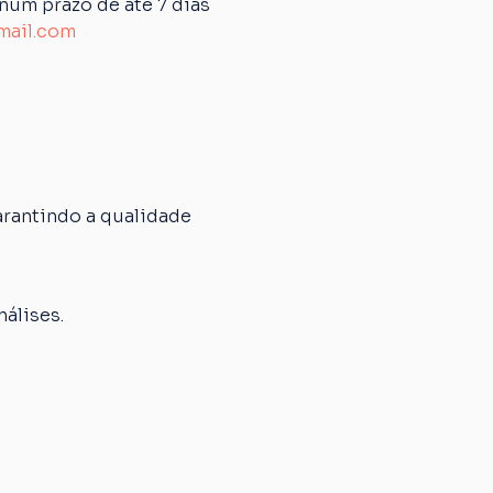
um prazo de até 7 dias 
mail.com
rantindo a qualidade 
álises.