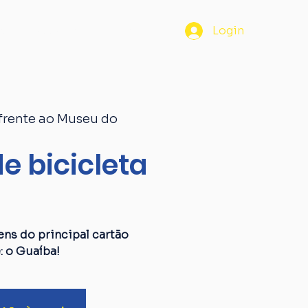
os
Passaporte
Blog
Login
frente ao Museu do
e bicicleta
a
ens do principal cartão
: o Guaíba!