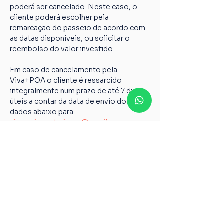
poderá ser cancelado. Neste caso, o 
cliente poderá escolher pela 
remarcação do passeio de acordo com 
as datas disponíveis, ou solicitar o 
reembolso do valor investido.
Em caso de cancelamento pela 
Viva+POA o cliente é ressarcido 
integralmente num prazo de até 7 dias 
úteis a contar da data de envio dos 
dados abaixo para 
vivamaispoaturismo@gmail.com
Nome completo;
Chave PIX;
Nome do passeio;
Casos não relatados acima devem ser 
encaminhados para o nosso e-mail 
vivamaispoaturismo@gmail.com
6º Todos os guias de Turismo são 
credenciados pelo Ministério do 