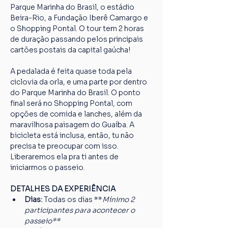
Parque Marinha do Brasil, o estádio 
Beira-Rio, a Fundação Iberê Camargo e 
o Shopping Pontal. O tour tem 2 horas 
de duração passando pelos principais 
cartões postais da capital gaúcha!
A pedalada é feita quase toda pela 
ciclovia da orla, e uma parte por dentro 
do Parque Marinha do Brasil. O ponto 
final será no Shopping Pontal, com 
opções de comida e lanches, além da 
maravilhosa paisagem do Guaíba. A 
bicicleta está inclusa, então, tu não 
precisa te preocupar com isso. 
Liberaremos ela pra ti antes de 
iniciarmos o passeio.
DETALHES DA EXPERIÊNCIA
Dias: 
Todas os dias **
Mínimo 2 
participantes para acontecer o 
passeio**