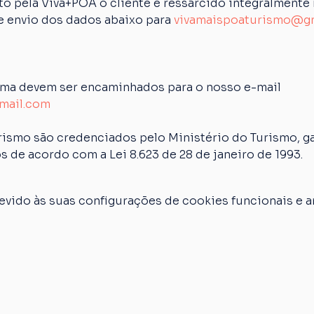
 pela Viva+POA o cliente é ressarcido integralmente n
de envio dos dados abaixo para 
vivamaispoaturismo@g
ima devem ser encaminhados para o nosso e-mail 
mail.com
rismo são credenciados pelo Ministério do Turismo, ga
s de acordo com a Lei 8.623 de 28 de janeiro de 1993.
vido às suas configurações de cookies funcionais e an