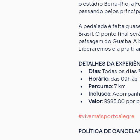
o estádio Beira-Rio, a 
passando pelos principa
A pedalada é feita quase
Brasil. O ponto final s
paisagem do Guaíba. A bi
Liberaremos ela pra ti a
DETALHES DA EXPERIÊ
Dias: 
Todas os dias 
Horário: 
das 09h às 
Percurso: 
7 km
Inclusos:
 Acompanha
Valor: 
R$85,00 por 
#vivamaisportoalegre
POLÍTICA DE CANCEL