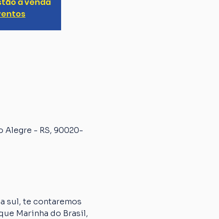
stão à venda
ventos
o Alegre - RS, 90020-
 sul, te contaremos 
que Marinha do Brasil, 