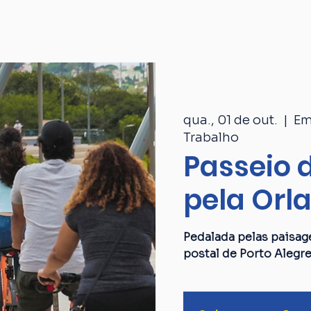
Passeios
Catálogo
Quem som
qua., 01 de out.
  |  
Em
Trabalho
Passeio d
pela Orl
Pedalada pelas paisag
postal de Porto Alegre