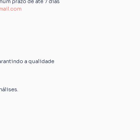
um prazo de até 7 dias 
mail.com
rantindo a qualidade 
álises.