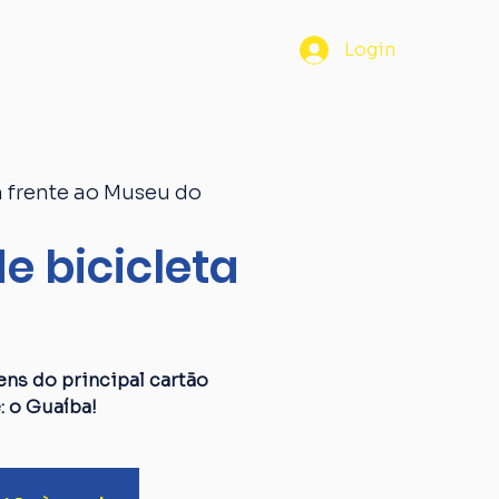
os
Passaporte
Blog
Login
 frente ao Museu do
e bicicleta
a
ens do principal cartão
: o Guaíba!