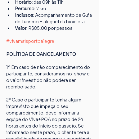
Horário: 
das 09h às 11h
Percurso: 
7 km
Inclusos:
 Acompanhamento de Guia 
de Turismo + aluguel da bicicleta
Valor: 
R$85,00 por pessoa
#vivamaisportoalegre
POLÍTICA DE CANCELAMENTO
1º Em caso de não comparecimento do 
participante, consideramos no-show e 
o valor investido não poderá ser 
reembolsado.
2º Caso o participante tenha algum 
imprevisto que impeça o seu 
comparecimento, deve informar a 
equipe do Viva+POA no prazo de 24 
horas antes do início do passeio. Se 
informado neste prazo, o cliente terá a 