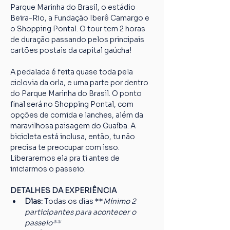
Parque Marinha do Brasil, o estádio 
Beira-Rio, a Fundação Iberê Camargo e 
o Shopping Pontal. O tour tem 2 horas 
de duração passando pelos principais 
cartões postais da capital gaúcha!
A pedalada é feita quase toda pela 
ciclovia da orla, e uma parte por dentro 
do Parque Marinha do Brasil. O ponto 
final será no Shopping Pontal, com 
opções de comida e lanches, além da 
maravilhosa paisagem do Guaíba. A 
bicicleta está inclusa, então, tu não 
precisa te preocupar com isso. 
Liberaremos ela pra ti antes de 
iniciarmos o passeio.
DETALHES DA EXPERIÊNCIA
Dias: 
Todas os dias **
Mínimo 2 
participantes para acontecer o 
passeio**