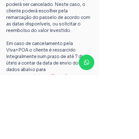
poderá ser cancelado. Neste caso, o 
cliente poderá escolher pela 
remarcação do passeio de acordo com 
as datas disponíveis, ou solicitar o 
reembolso do valor investido.
Em caso de cancelamento pela 
Viva+POA o cliente é ressarcido 
integralmente num prazo de até 7 dias 
úteis a contar da data de envio dos 
dados abaixo para 
vivamaispoaturismo@gmail.com
Nome completo;
Chave PIX;
Nome do passeio;
Casos não relatados acima devem ser 
encaminhados para o nosso e-mail 
vivamaispoaturismo@gmail.com
6º Todos os guias de Turismo são 
credenciados pelo Ministério do 