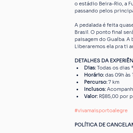
o estádio Beira-Rio, a 
passando pelos principa
A pedalada é feita quase
Brasil. O ponto final s
paisagem do Guaíba. A bi
Liberaremos ela pra ti a
DETALHES DA EXPERIÊ
Dias: 
Todas os dias 
Horário: 
das 09h às 
Percurso: 
7 km
Inclusos:
 Acompanha
Valor: 
R$85,00 por 
#vivamaisportoalegre
POLÍTICA DE CANCEL