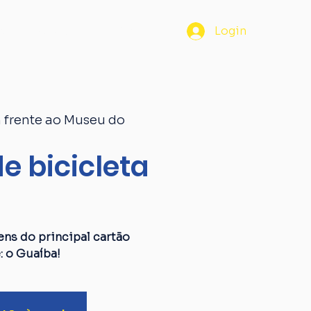
os
Passaporte
Blog
Login
 frente ao Museu do
e bicicleta
a
ens do principal cartão
: o Guaíba!