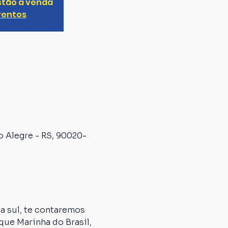
stão à venda
ventos
o Alegre - RS, 90020-
 sul, te contaremos 
que Marinha do Brasil, 