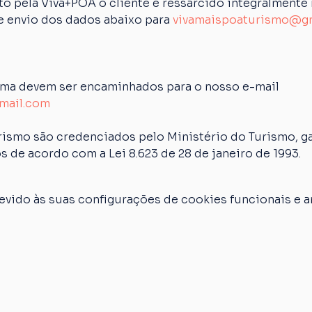
 pela Viva+POA o cliente é ressarcido integralmente n
de envio dos dados abaixo para 
vivamaispoaturismo@g
ima devem ser encaminhados para o nosso e-mail 
mail.com
rismo são credenciados pelo Ministério do Turismo, ga
s de acordo com a Lei 8.623 de 28 de janeiro de 1993.
vido às suas configurações de cookies funcionais e an