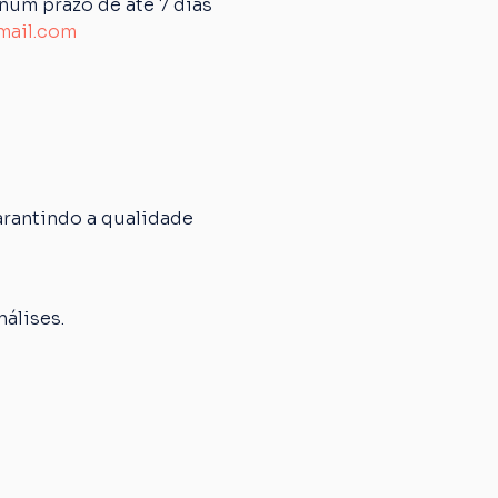
um prazo de até 7 dias 
mail.com
rantindo a qualidade 
álises.