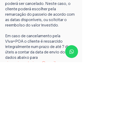
poderá ser cancelado. Neste caso, o 
cliente poderá escolher pela 
remarcação do passeio de acordo com 
as datas disponíveis, ou solicitar o 
reembolso do valor investido.
Em caso de cancelamento pela 
Viva+POA o cliente é ressarcido 
integralmente num prazo de até 7 dias 
úteis a contar da data de envio dos 
dados abaixo para 
vivamaispoaturismo@gmail.com
Nome completo;
Chave PIX;
Nome do passeio;
Casos não relatados acima devem ser 
encaminhados para o nosso e-mail 
vivamaispoaturismo@gmail.com
6º Todos os guias de Turismo são 
credenciados pelo Ministério do 