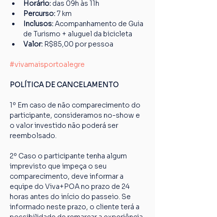
Horário: 
das 09h às 11h
Percurso: 
7 km
Inclusos:
 Acompanhamento de Guia 
de Turismo + aluguel da bicicleta
Valor: 
R$85,00 por pessoa
#vivamaisportoalegre
POLÍTICA DE CANCELAMENTO
1º Em caso de não comparecimento do 
participante, consideramos no-show e 
o valor investido não poderá ser 
reembolsado.
2º Caso o participante tenha algum 
imprevisto que impeça o seu 
comparecimento, deve informar a 
equipe do Viva+POA no prazo de 24 
horas antes do início do passeio. Se 
informado neste prazo, o cliente terá a 