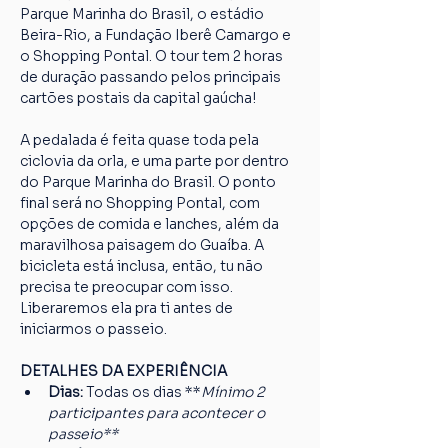
Parque Marinha do Brasil, o estádio 
Beira-Rio, a Fundação Iberê Camargo e 
o Shopping Pontal. O tour tem 2 horas 
de duração passando pelos principais 
cartões postais da capital gaúcha!
A pedalada é feita quase toda pela 
ciclovia da orla, e uma parte por dentro 
do Parque Marinha do Brasil. O ponto 
final será no Shopping Pontal, com 
opções de comida e lanches, além da 
maravilhosa paisagem do Guaíba. A 
bicicleta está inclusa, então, tu não 
precisa te preocupar com isso. 
Liberaremos ela pra ti antes de 
iniciarmos o passeio.
DETALHES DA EXPERIÊNCIA
Dias: 
Todas os dias **
Mínimo 2 
participantes para acontecer o 
passeio**