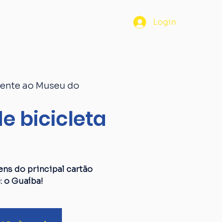
os
Passaporte
Blog
Login
rente ao Museu do
e bicicleta
a
ens do principal cartão
: o Guaíba!