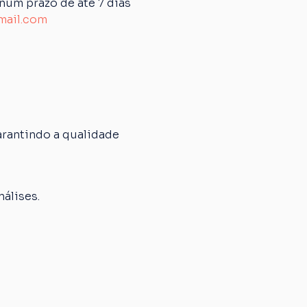
um prazo de até 7 dias 
mail.com
rantindo a qualidade 
álises.