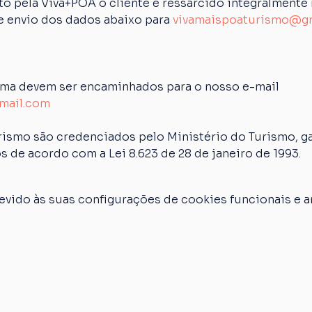
 pela Viva+POA o cliente é ressarcido integralmente n
de envio dos dados abaixo para 
vivamaispoaturismo@g
ima devem ser encaminhados para o nosso e-mail 
mail.com
rismo são credenciados pelo Ministério do Turismo, ga
s de acordo com a Lei 8.623 de 28 de janeiro de 1993.
vido às suas configurações de cookies funcionais e an