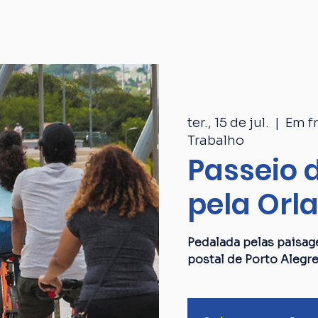
Passeios
Catálogo
Quem som
ter., 15 de jul.
  |  
Em f
Trabalho
Passeio d
pela Orl
Pedalada pelas paisag
postal de Porto Alegre