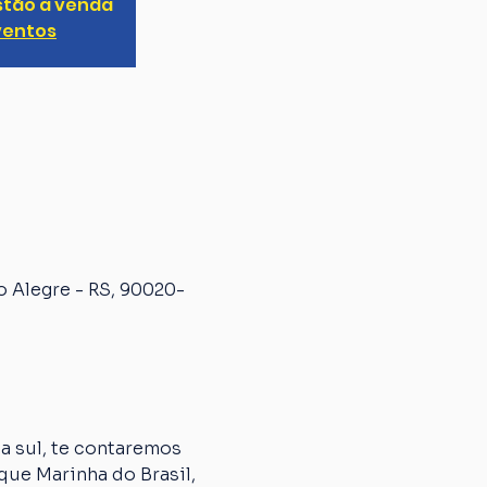
stão à venda
ventos
o Alegre - RS, 90020-
 sul, te contaremos 
que Marinha do Brasil, 