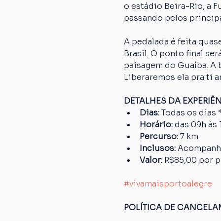
o estádio Beira-Rio, a 
passando pelos principa
A pedalada é feita quase
Brasil. O ponto final s
paisagem do Guaíba. A bi
Liberaremos ela pra ti a
DETALHES DA EXPERIÊ
Dias: 
Todas os dias 
Horário: 
das 09h às 
Percurso: 
7 km
Inclusos:
 Acompanha
Valor: 
R$85,00 por 
#vivamaisportoalegre
POLÍTICA DE CANCEL