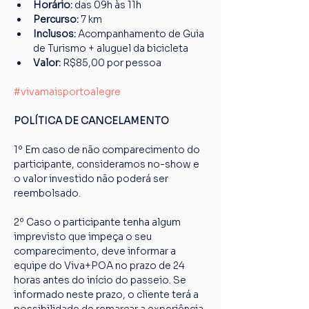
Horário: 
das 09h às 11h
Percurso: 
7 km
Inclusos:
 Acompanhamento de Guia 
de Turismo + aluguel da bicicleta
Valor: 
R$85,00 por pessoa
#vivamaisportoalegre
POLÍTICA DE CANCELAMENTO
1º Em caso de não comparecimento do 
participante, consideramos no-show e 
o valor investido não poderá ser 
reembolsado.
2º Caso o participante tenha algum 
imprevisto que impeça o seu 
comparecimento, deve informar a 
equipe do Viva+POA no prazo de 24 
horas antes do início do passeio. Se 
informado neste prazo, o cliente terá a 