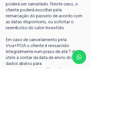
poderá ser cancelado. Neste caso, o 
cliente poderá escolher pela 
remarcação do passeio de acordo com 
as datas disponíveis, ou solicitar o 
reembolso do valor investido.
Em caso de cancelamento pela 
Viva+POA o cliente é ressarcido 
integralmente num prazo de até 7 dias 
úteis a contar da data de envio dos 
dados abaixo para 
vivamaispoaturismo@gmail.com
Nome completo;
Chave PIX;
Nome do passeio;
Casos não relatados acima devem ser 
encaminhados para o nosso e-mail 
vivamaispoaturismo@gmail.com
6º Todos os guias de Turismo são 
credenciados pelo Ministério do 