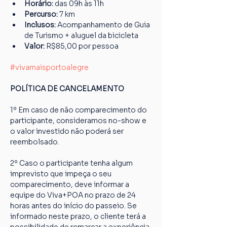
Horário: 
das 09h às 11h
Percurso: 
7 km
Inclusos:
 Acompanhamento de Guia 
de Turismo + aluguel da bicicleta
Valor: 
R$85,00 por pessoa
#vivamaisportoalegre
POLÍTICA DE CANCELAMENTO
1º Em caso de não comparecimento do 
participante, consideramos no-show e 
o valor investido não poderá ser 
reembolsado.
2º Caso o participante tenha algum 
imprevisto que impeça o seu 
comparecimento, deve informar a 
equipe do Viva+POA no prazo de 24 
horas antes do início do passeio. Se 
informado neste prazo, o cliente terá a 