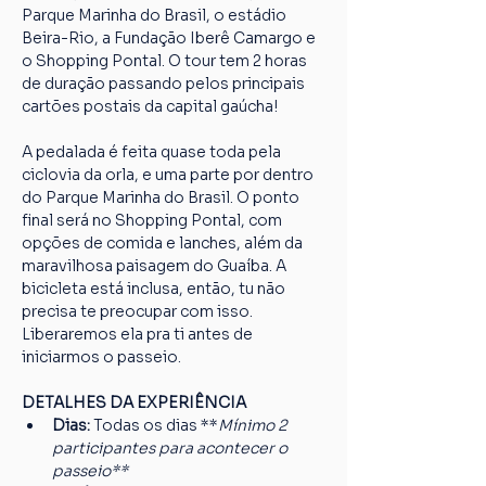
Parque Marinha do Brasil, o estádio 
Beira-Rio, a Fundação Iberê Camargo e 
o Shopping Pontal. O tour tem 2 horas 
de duração passando pelos principais 
cartões postais da capital gaúcha!
A pedalada é feita quase toda pela 
ciclovia da orla, e uma parte por dentro 
do Parque Marinha do Brasil. O ponto 
final será no Shopping Pontal, com 
opções de comida e lanches, além da 
maravilhosa paisagem do Guaíba. A 
bicicleta está inclusa, então, tu não 
precisa te preocupar com isso. 
Liberaremos ela pra ti antes de 
iniciarmos o passeio.
DETALHES DA EXPERIÊNCIA
Dias: 
Todas os dias **
Mínimo 2 
participantes para acontecer o 
passeio**