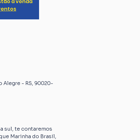
stão à venda
ventos
o Alegre - RS, 90020-
 sul, te contaremos 
que Marinha do Brasil, 