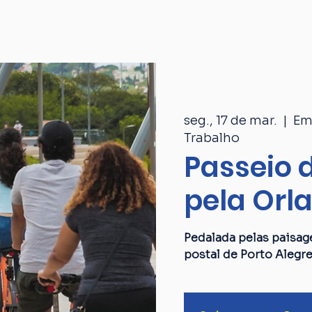
Passeios
Catálogo
Quem som
seg., 17 de mar.
  |  
Em
Trabalho
Passeio d
pela Orl
Pedalada pelas paisag
postal de Porto Alegre