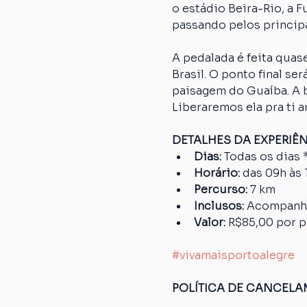
o estádio Beira-Rio, a 
passando pelos principa
A pedalada é feita quase
Brasil. O ponto final s
paisagem do Guaíba. A bi
Liberaremos ela pra ti a
DETALHES DA EXPERIÊ
Dias: 
Todas os dias 
Horário: 
das 09h às 
Percurso: 
7 km
Inclusos:
 Acompanha
Valor: 
R$85,00 por 
#vivamaisportoalegre
POLÍTICA DE CANCEL