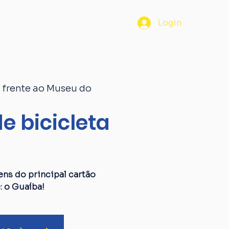
os
Passaporte
Blog
Login
 frente ao Museu do
e bicicleta
a
ens do principal cartão
: o Guaíba!