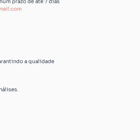
um prazo de até 7 dias 
mail.com
rantindo a qualidade 
álises.