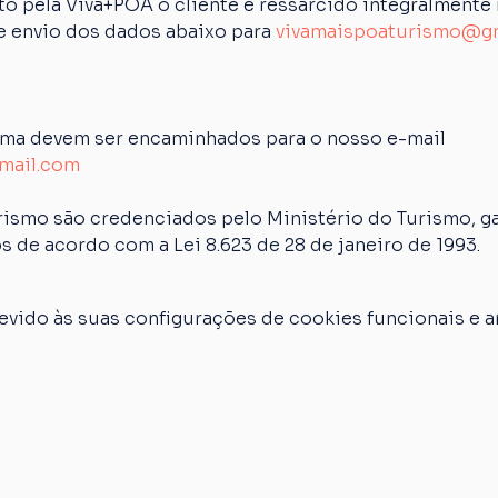
 pela Viva+POA o cliente é ressarcido integralmente n
de envio dos dados abaixo para 
vivamaispoaturismo@g
ima devem ser encaminhados para o nosso e-mail 
mail.com
rismo são credenciados pelo Ministério do Turismo, ga
s de acordo com a Lei 8.623 de 28 de janeiro de 1993.
vido às suas configurações de cookies funcionais e an