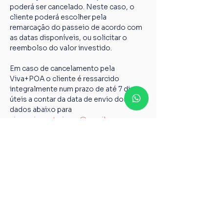
poderá ser cancelado. Neste caso, o 
cliente poderá escolher pela 
remarcação do passeio de acordo com 
as datas disponíveis, ou solicitar o 
reembolso do valor investido.
Em caso de cancelamento pela 
Viva+POA o cliente é ressarcido 
integralmente num prazo de até 7 dias 
úteis a contar da data de envio dos 
dados abaixo para 
vivamaispoaturismo@gmail.com
Nome completo;
Chave PIX;
Nome do passeio;
Casos não relatados acima devem ser 
encaminhados para o nosso e-mail 
vivamaispoaturismo@gmail.com
6º Todos os guias de Turismo são 
credenciados pelo Ministério do 