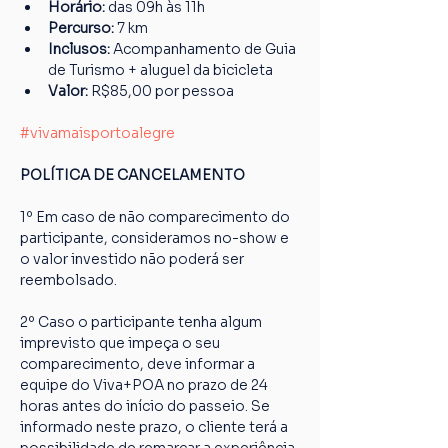
Horário: 
das 09h às 11h
Percurso: 
7 km
Inclusos:
 Acompanhamento de Guia 
de Turismo + aluguel da bicicleta
Valor: 
R$85,00 por pessoa
#vivamaisportoalegre
POLÍTICA DE CANCELAMENTO
1º Em caso de não comparecimento do 
participante, consideramos no-show e 
o valor investido não poderá ser 
reembolsado.
2º Caso o participante tenha algum 
imprevisto que impeça o seu 
comparecimento, deve informar a 
equipe do Viva+POA no prazo de 24 
horas antes do início do passeio. Se 
informado neste prazo, o cliente terá a 