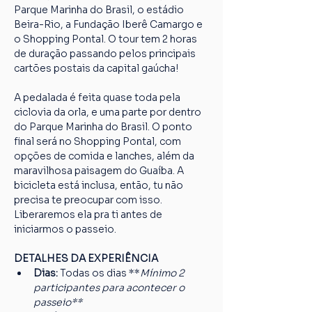
Parque Marinha do Brasil, o estádio 
Beira-Rio, a Fundação Iberê Camargo e 
o Shopping Pontal. O tour tem 2 horas 
de duração passando pelos principais 
cartões postais da capital gaúcha!
A pedalada é feita quase toda pela 
ciclovia da orla, e uma parte por dentro 
do Parque Marinha do Brasil. O ponto 
final será no Shopping Pontal, com 
opções de comida e lanches, além da 
maravilhosa paisagem do Guaíba. A 
bicicleta está inclusa, então, tu não 
precisa te preocupar com isso. 
Liberaremos ela pra ti antes de 
iniciarmos o passeio.
DETALHES DA EXPERIÊNCIA
Dias: 
Todas os dias **
Mínimo 2 
participantes para acontecer o 
passeio**