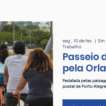
Passeios
Catálogo
Quem som
seg., 10 de fev.
  |  
Em 
Trabalho
Passeio d
pela Orl
Pedalada pelas paisag
postal de Porto Alegre