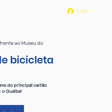
os
Passaporte
Blog
Login
frente ao Museu do
e bicicleta
a
ens do principal cartão
: o Guaíba!