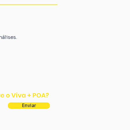
álises.
e o Viva + POA?
Enviar