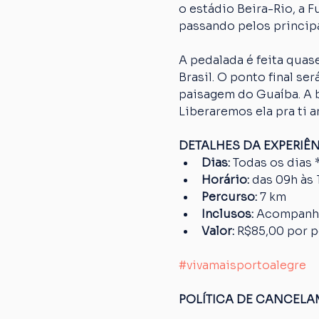
o estádio Beira-Rio, a 
passando pelos principa
A pedalada é feita quase
Brasil. O ponto final s
paisagem do Guaíba. A bi
Liberaremos ela pra ti a
DETALHES DA EXPERIÊ
Dias: 
Todas os dias 
Horário: 
das 09h às 
Percurso: 
7 km
Inclusos:
 Acompanha
Valor: 
R$85,00 por 
#vivamaisportoalegre
POLÍTICA DE CANCEL