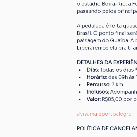
o estádio Beira-Rio, a 
passando pelos principa
A pedalada é feita quase
Brasil. O ponto final s
paisagem do Guaíba. A bi
Liberaremos ela pra ti a
DETALHES DA EXPERIÊ
Dias: 
Todas os dias 
Horário: 
das 09h às 
Percurso: 
7 km
Inclusos:
 Acompanha
Valor: 
R$85,00 por 
#vivamaisportoalegre
POLÍTICA DE CANCEL