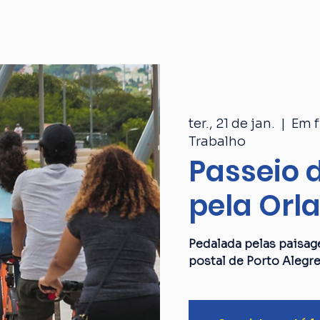
Passeios
Catálogo
Quem som
ter., 21 de jan.
  |  
Em f
Trabalho
Passeio d
pela Orl
Pedalada pelas paisag
postal de Porto Alegre