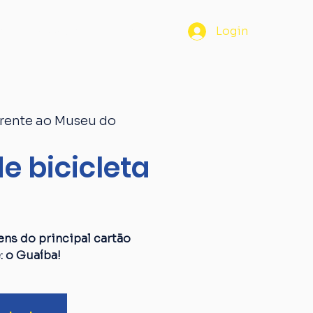
os
Passaporte
Blog
Login
rente ao Museu do
e bicicleta
a
ens do principal cartão
: o Guaíba!