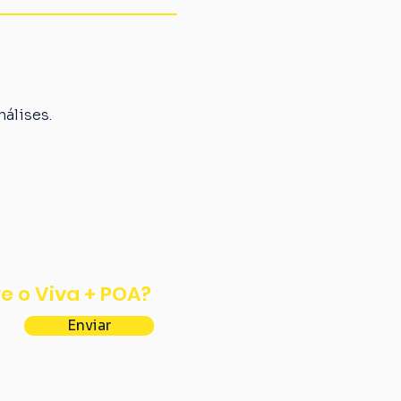
álises.
e o Viva + POA?
Enviar