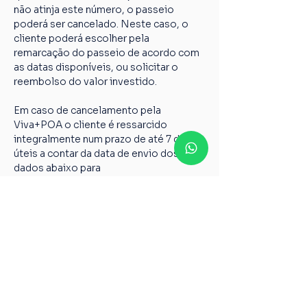
não atinja este número, o passeio 
poderá ser cancelado. Neste caso, o 
cliente poderá escolher pela 
remarcação do passeio de acordo com 
as datas disponíveis, ou solicitar o 
reembolso do valor investido.
Em caso de cancelamento pela 
Viva+POA o cliente é ressarcido 
integralmente num prazo de até 7 dias 
úteis a contar da data de envio dos 
dados abaixo para 
vivamaispoaturismo@gmail.com
Nome completo;
Chave PIX;
Nome do passeio;
Casos não relatados acima devem ser 
encaminhados para o nosso e-mail 
vivamaispoaturismo@gmail.com
6º Todos os guias de Turismo são 