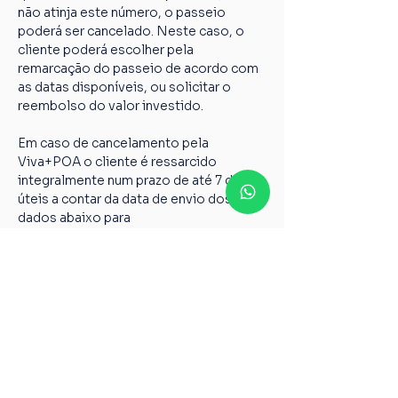
não atinja este número, o passeio 
poderá ser cancelado. Neste caso, o 
cliente poderá escolher pela 
remarcação do passeio de acordo com 
as datas disponíveis, ou solicitar o 
reembolso do valor investido.
Em caso de cancelamento pela 
Viva+POA o cliente é ressarcido 
integralmente num prazo de até 7 dias 
úteis a contar da data de envio dos 
dados abaixo para 
vivamaispoaturismo@gmail.com
Nome completo;
Chave PIX;
Nome do passeio;
Casos não relatados acima devem ser 
encaminhados para o nosso e-mail 
vivamaispoaturismo@gmail.com
6º Todos os guias de Turismo são 