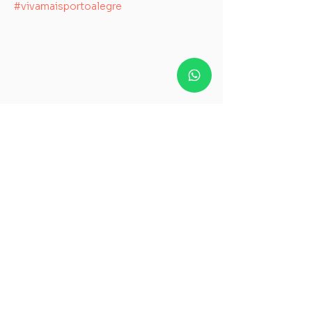
#vivamaisportoalegre
Quer receber mais
novidades sobre o Viva +
POA?