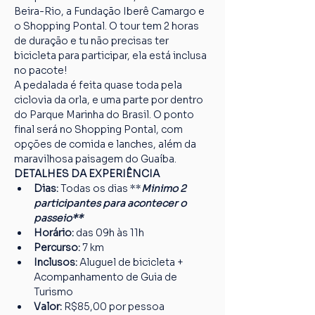
Beira-Rio, a Fundação Iberê Camargo e 
o Shopping Pontal. O tour tem 2 horas 
de duração e tu não precisas ter 
bicicleta para participar, ela está inclusa 
no pacote!
A pedalada é feita quase toda pela 
ciclovia da orla, e uma parte por dentro 
do Parque Marinha do Brasil. O ponto 
final será no Shopping Pontal, com 
opções de comida e lanches, além da 
maravilhosa paisagem do Guaíba.
DETALHES DA EXPERIÊNCIA
Dias:
 Todas os dias **
Minimo 2 
participantes para acontecer o 
passeio**
Horário:
 das 09h às 11h
Percurso: 
7 km
Inclusos:
 Aluguel de bicicleta + 
Acompanhamento de Guia de 
Turismo
Valor:
 R$85,00 por pessoa