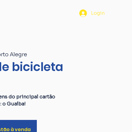
os
Passaporte
Blog
Login
rto Alegre
e bicicleta
a
ens do principal cartão
: o Guaíba!
stão à venda