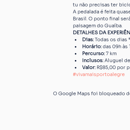
tu não precisas ter bici
A pedalada é feita quase
Brasil. O ponto final s
paisagem do Guaíba.
DETALHES DA EXPERIÊ
Dias:
 Todas os dias 
Horário:
 das 09h às 
Percurso: 
7 km
Inclusos:
 Aluguel d
Valor:
 R$85,00 por 
#vivamaisportoalegre
O Google Maps foi bloqueado de