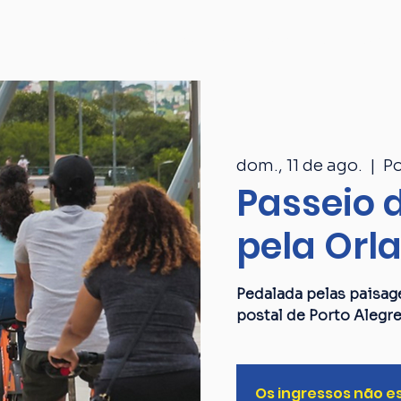
Passeios
Catálogo
Quem som
dom., 11 de ago.
  |  
Po
Passeio d
pela Orl
Pedalada pelas paisag
postal de Porto Alegre
Os ingressos não e