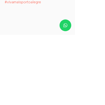
#vivamaisportoalegre
Quer receber mais
novidades sobre o Viva +
POA?