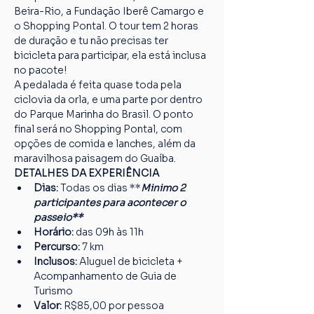
Beira-Rio, a Fundação Iberê Camargo e 
o Shopping Pontal. O tour tem 2 horas 
de duração e tu não precisas ter 
bicicleta para participar, ela está inclusa 
no pacote!
A pedalada é feita quase toda pela 
ciclovia da orla, e uma parte por dentro 
do Parque Marinha do Brasil. O ponto 
final será no Shopping Pontal, com 
opções de comida e lanches, além da 
maravilhosa paisagem do Guaíba.
DETALHES DA EXPERIÊNCIA
Dias:
 Todas os dias **
Minimo 2 
participantes para acontecer o 
passeio**
Horário:
 das 09h às 11h
Percurso: 
7 km
Inclusos:
 Aluguel de bicicleta + 
Acompanhamento de Guia de 
Turismo
Valor:
 R$85,00 por pessoa