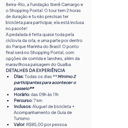
Beira-Rio, a Fundação Iberê Camargo e 
o Shopping Pontal. O tour tem 2 horas 
de duração e tu não precisas ter 
bicicleta para participar, ela está inclusa 
no pacote!
A pedalada é feita quase toda pela 
ciclovia da orla, e uma parte por dentro 
do Parque Marinha do Brasil. O ponto 
final será no Shopping Pontal, com 
opções de comida e lanches, além da 
maravilhosa paisagem do Guaíba.
DETALHES DA EXPERIÊNCIA
Dias:
 Todas os dias **
Minimo 2 
participantes para acontecer o 
passeio**
Horário:
 das 09h às 11h
Percurso: 
7 km
Inclusos:
 Aluguel de bicicleta + 
Acompanhamento de Guia de 
Turismo
Valor:
 R$85,00 por pessoa