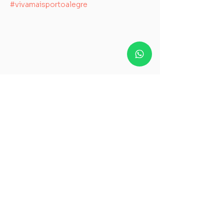
#vivamaisportoalegre
Quer receber mais
novidades sobre o Viva +
POA?