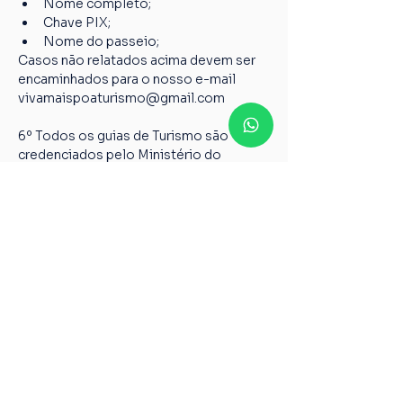
Nome completo;
Chave PIX;
Nome do passeio;
Casos não relatados acima devem ser 
encaminhados para o nosso e-mail 
vivamaispoaturismo@gmail.com
6º Todos os guias de Turismo são 
credenciados pelo Ministério do 
Turismo, garantindo a qualidade pelos 
serviços prestados de acordo com a 
Lei 8.623 de 28 de janeiro de 1993.
Ingressos
Vendas encerradas
Tipo de ingresso
Ingresso solidário