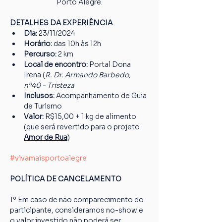
Porto Alegre.
DETALHES DA EXPERIÊNCIA
Dia: 
23/11/2024
Horário: 
das 10h às 12h
Percurso: 
2 km
Local de encontro:
 Portal Dona 
Irena (
R. Dr. Armando Barbedo, 
nº40 - Tristeza
Inclusos:
 Acompanhamento de Guia 
de Turismo 
Valor:
 R$15,00 + 1 kg de alimento 
(que será revertido para o projeto 
Amor de Rua
)
#vivamaisportoalegre
POLÍTICA DE CANCELAMENTO
1º Em caso de não comparecimento do 
participante, consideramos no-show e 
o valor investido não poderá ser 