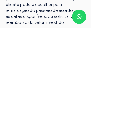
cliente poderá escolher pela 
remarcação do passeio de acordo com 
as datas disponíveis, ou solicitar o 
reembolso do valor investido.
Em caso de cancelamento pela 
Viva+POA o cliente é ressarcido 
integralmente num prazo de até 7 dias 
úteis a contar da data de envio dos 
dados abaixo para 
vivamaispoaturismo@gmail.com
Nome completo;
Chave PIX;
Nome do passeio;
Casos não relatados acima devem ser 
encaminhados para o nosso e-mail 
vivamaispoaturismo@gmail.com
6º Todos os guias de Turismo são 
credenciados pelo Ministério do 
Turismo, garantindo a qualidade pelos 