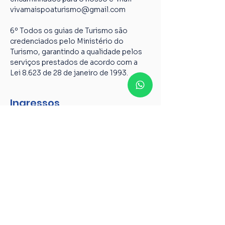
vivamaispoaturismo@gmail.com
6º Todos os guias de Turismo são 
credenciados pelo Ministério do 
Turismo, garantindo a qualidade pelos 
serviços prestados de acordo com a 
Lei 8.623 de 28 de janeiro de 1993.
Ingressos
Tipo de ingresso
Caminhada centro histórico
Mais informações
Preço
R$ 75,00
+ R$ 1,88 de taxa de serviço de ingresso