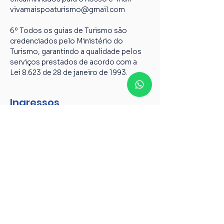
vivamaispoaturismo@gmail.com
6º Todos os guias de Turismo são 
credenciados pelo Ministério do 
Turismo, garantindo a qualidade pelos 
serviços prestados de acordo com a 
Lei 8.623 de 28 de janeiro de 1993.
Ingressos
Tipo de ingresso
Caminhada centro histórico
Mais informações
Preço
R$ 75,00
+ R$ 1,88 de taxa de serviço de ingresso