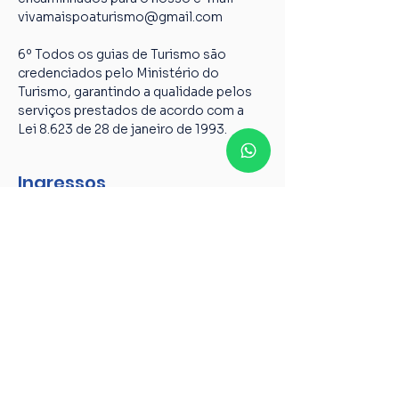
vivamaispoaturismo@gmail.com
6º Todos os guias de Turismo são 
credenciados pelo Ministério do 
Turismo, garantindo a qualidade pelos 
serviços prestados de acordo com a 
Lei 8.623 de 28 de janeiro de 1993.
Ingressos
Tipo de ingresso
Caminhada centro histórico
Mais informações
Preço
R$ 75,00
+ R$ 1,88 de taxa de serviço de ingresso