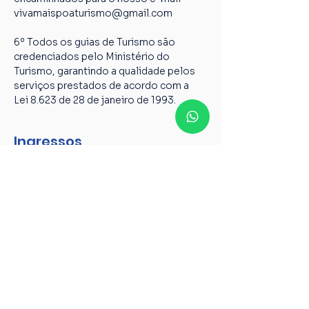
vivamaispoaturismo@gmail.com
6º Todos os guias de Turismo são 
credenciados pelo Ministério do 
Turismo, garantindo a qualidade pelos 
serviços prestados de acordo com a 
Lei 8.623 de 28 de janeiro de 1993.
Ingressos
Tipo de ingresso
Caminhada centro histórico
Mais informações
Preço
R$ 75,00
+ R$ 1,88 de taxa de serviço de ingresso