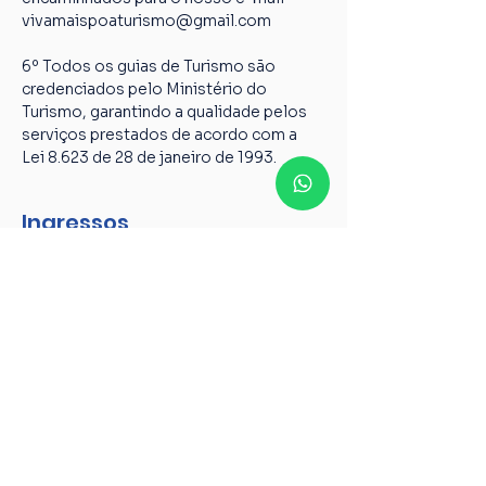
vivamaispoaturismo@gmail.com
6º Todos os guias de Turismo são 
credenciados pelo Ministério do 
Turismo, garantindo a qualidade pelos 
serviços prestados de acordo com a 
Lei 8.623 de 28 de janeiro de 1993.
Ingressos
Tipo de ingresso
Caminhada centro histórico
Mais informações
Preço
R$ 75,00
+ R$ 1,88 de taxa de serviço de ingresso