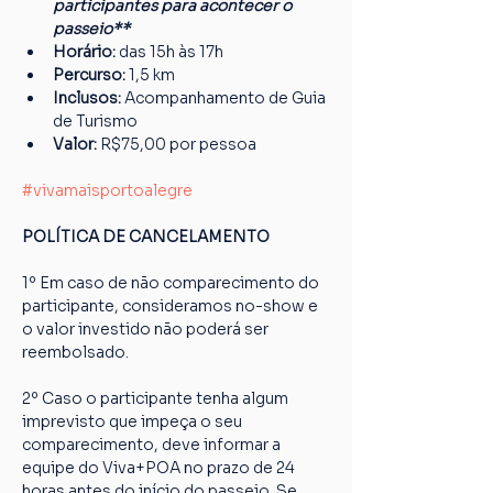
participantes para acontecer o 
passeio**
Horário:
 das 15h às 17h
Percurso: 
1,5 km
Inclusos:
 Acompanhamento de Guia 
de Turismo
Valor:
 R$75,00 por pessoa
#vivamaisportoalegre
POLÍTICA DE CANCELAMENTO
1º Em caso de não comparecimento do 
participante, consideramos no-show e 
o valor investido não poderá ser 
reembolsado.
2º Caso o participante tenha algum 
imprevisto que impeça o seu 
comparecimento, deve informar a 
equipe do Viva+POA no prazo de 24 
horas antes do início do passeio. Se 