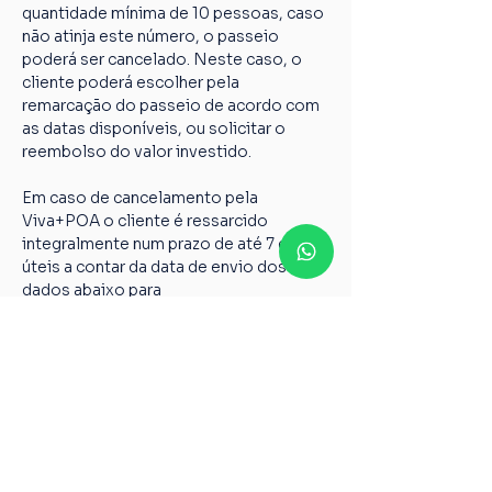
quantidade mínima de 10 pessoas, caso 
não atinja este número, o passeio 
poderá ser cancelado. Neste caso, o 
cliente poderá escolher pela 
remarcação do passeio de acordo com 
as datas disponíveis, ou solicitar o 
reembolso do valor investido.
Em caso de cancelamento pela 
Viva+POA o cliente é ressarcido 
integralmente num prazo de até 7 dias 
úteis a contar da data de envio dos 
dados abaixo para 
vivamaispoaturismo@gmail.com
Nome completo;
Chave PIX;
Nome do passeio;
Casos não relatados acima devem ser 
encaminhados para o nosso e-mail 
vivamaispoaturismo@gmail.com