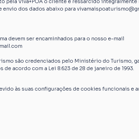
 pela Viva+POA o cliente é ressarcido integralmente n
 de envio dos dados abaixo para vivamaispoaturismo@g
ima devem ser encaminhados para o nosso e-mail 
mail.com
rismo são credenciados pelo Ministério do Turismo, ga
s de acordo com a Lei 8.623 de 28 de janeiro de 1993.
vido às suas configurações de cookies funcionais e an