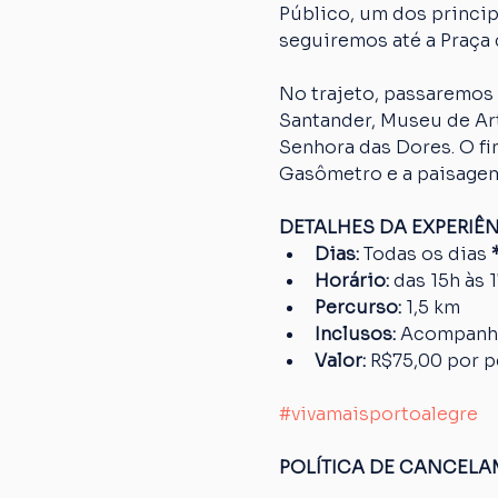
Público, um dos princip
seguiremos até a Praça 
No trajeto, passaremos 
Santander, Museu de Art
Senhora das Dores. O fi
Gasômetro e a paisagem
DETALHES DA EXPERIÊ
Dias: 
Todas os dias
 
Horário:
 das 15h às 
Percurso: 
1,5 km
Inclusos:
 Acompanh
Valor:
 R$75,00 por 
#vivamaisportoalegre
POLÍTICA DE CANCEL