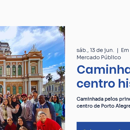
Passeios
Catálogo
Quem som
sáb., 13 de jun.
  |  
Em 
Mercado Público
Caminha
centro hi
Caminhada pelos princ
centro de Porto Alegr