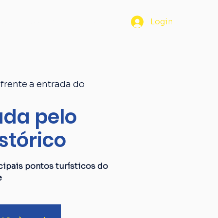
os
Passaporte
Blog
Login
frente a entrada do
da pelo
stórico
ipais pontos turísticos do
e