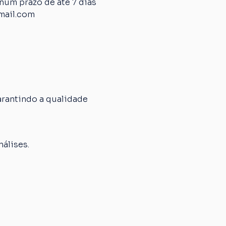
um prazo de até 7 dias 
mail.com
rantindo a qualidade 
álises.