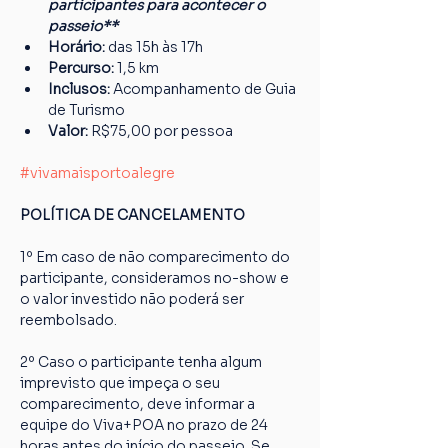
participantes para acontecer o 
passeio**
Horário:
 das 15h às 17h
Percurso: 
1,5 km
Inclusos:
 Acompanhamento de Guia 
de Turismo
Valor:
 R$75,00 por pessoa
#vivamaisportoalegre
POLÍTICA DE CANCELAMENTO
1º Em caso de não comparecimento do 
participante, consideramos no-show e 
o valor investido não poderá ser 
reembolsado.
2º Caso o participante tenha algum 
imprevisto que impeça o seu 
comparecimento, deve informar a 
equipe do Viva+POA no prazo de 24 
horas antes do início do passeio. Se 