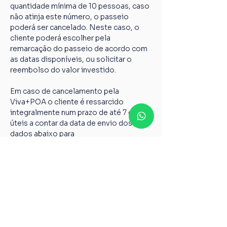
quantidade mínima de 10 pessoas, caso 
não atinja este número, o passeio 
poderá ser cancelado. Neste caso, o 
cliente poderá escolher pela 
remarcação do passeio de acordo com 
as datas disponíveis, ou solicitar o 
reembolso do valor investido.
Em caso de cancelamento pela 
Viva+POA o cliente é ressarcido 
integralmente num prazo de até 7 dias 
úteis a contar da data de envio dos 
dados abaixo para 
vivamaispoaturismo@gmail.com
Nome completo;
Chave PIX;
Nome do passeio;
Casos não relatados acima devem ser 
encaminhados para o nosso e-mail 
vivamaispoaturismo@gmail.com