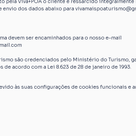
 pela Viva+POA o cliente é ressarcido integralmente n
 de envio dos dados abaixo para vivamaispoaturismo@g
ima devem ser encaminhados para o nosso e-mail 
mail.com
rismo são credenciados pelo Ministério do Turismo, ga
s de acordo com a Lei 8.623 de 28 de janeiro de 1993.
vido às suas configurações de cookies funcionais e an