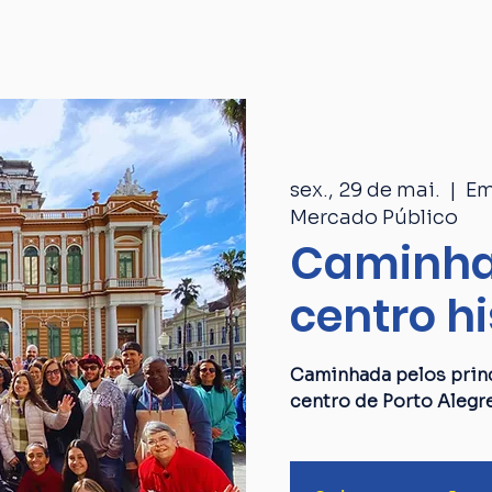
Passeios
Catálogo
Quem som
sex., 29 de mai.
  |  
Em
Mercado Público
Caminha
centro hi
Caminhada pelos princ
centro de Porto Alegr