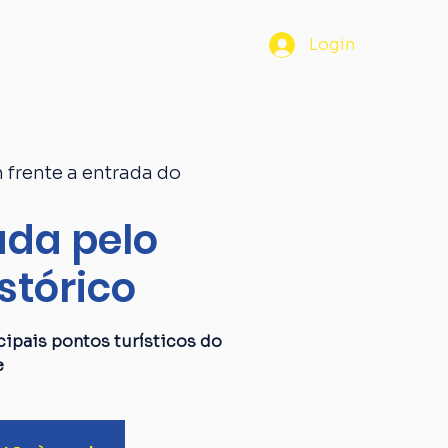
os
Passaporte
Blog
Login
 frente a entrada do
da pelo
stórico
ipais pontos turísticos do
e