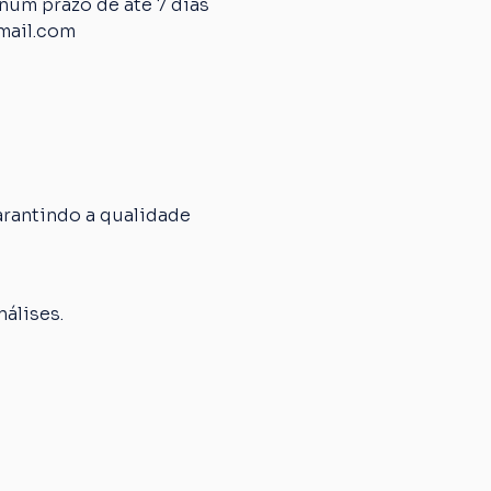
um prazo de até 7 dias 
mail.com
rantindo a qualidade 
álises.