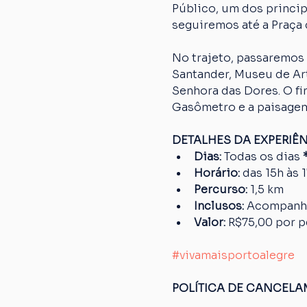
Público, um dos princip
seguiremos até a Praça 
No trajeto, passaremos 
Santander, Museu de Art
Senhora das Dores. O fi
Gasômetro e a paisagem
DETALHES DA EXPERIÊ
Dias: 
Todas os dias
 
Horário:
 das 15h às 
Percurso: 
1,5 km
Inclusos:
 Acompanh
Valor:
 R$75,00 por 
#vivamaisportoalegre
POLÍTICA DE CANCEL