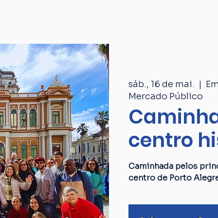
Passeios
Catálogo
Quem som
sáb., 16 de mai.
  |  
Em
Mercado Público
Caminha
centro hi
Caminhada pelos princ
centro de Porto Alegr