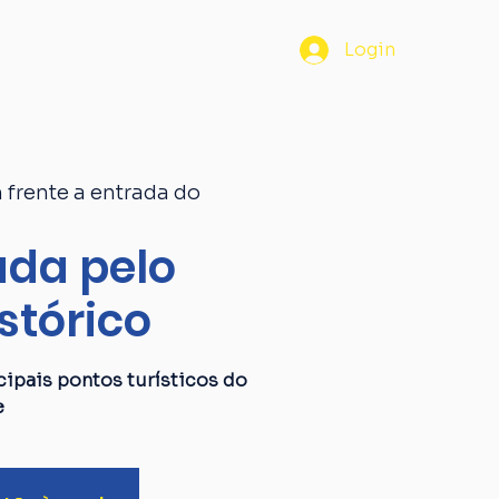
os
Passaporte
Blog
Login
 frente a entrada do
da pelo
stórico
ipais pontos turísticos do
e