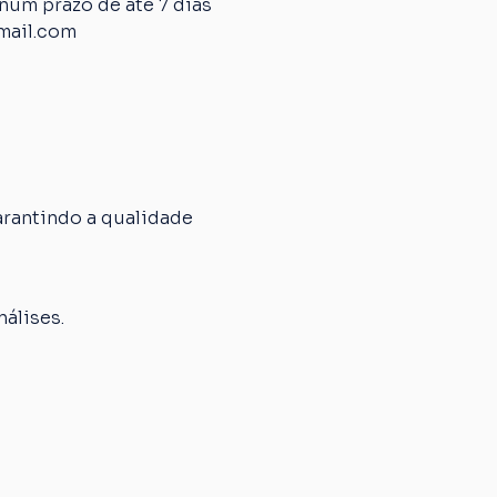
um prazo de até 7 dias 
mail.com
rantindo a qualidade 
álises.