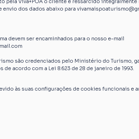
 pela Viva+POA o cliente é ressarcido integralmente n
 de envio dos dados abaixo para vivamaispoaturismo@g
ima devem ser encaminhados para o nosso e-mail 
mail.com
rismo são credenciados pelo Ministério do Turismo, ga
s de acordo com a Lei 8.623 de 28 de janeiro de 1993.
vido às suas configurações de cookies funcionais e an