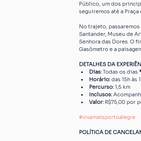
Público, um dos princip
seguiremos até a Praça 
No trajeto, passaremos 
Santander, Museu de Art
Senhora das Dores. O fi
Gasômetro e a paisagem
DETALHES DA EXPERIÊ
Dias: 
Todas os dias
 
Horário:
 das 15h às 
Percurso: 
1,5 km
Inclusos:
 Acompanh
Valor:
 R$75,00 por 
#vivamaisportoalegre
POLÍTICA DE CANCEL