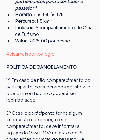
participantes para acontecer o 
passeio**
Horário:
 das 15h às 17h
Percurso: 
1,5 km
Inclusos:
 Acompanhamento de Guia 
de Turismo
Valor:
 R$75,00 por pessoa
#vivamaisportoalegre
POLÍTICA DE CANCELAMENTO
1º Em caso de não comparecimento do 
participante, consideramos no-show e 
o valor investido não poderá ser 
reembolsado.
2º Caso o participante tenha algum 
imprevisto que impeça o seu 
comparecimento, deve informar a 
equipe do Viva+POA no prazo de 24 
horas antes do início do passeio. Se 