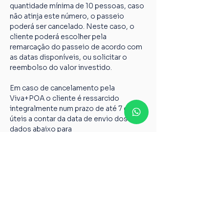
quantidade mínima de 10 pessoas, caso 
não atinja este número, o passeio 
poderá ser cancelado. Neste caso, o 
cliente poderá escolher pela 
remarcação do passeio de acordo com 
as datas disponíveis, ou solicitar o 
reembolso do valor investido.
Em caso de cancelamento pela 
Viva+POA o cliente é ressarcido 
integralmente num prazo de até 7 dias 
úteis a contar da data de envio dos 
dados abaixo para 
vivamaispoaturismo@gmail.com
Nome completo;
Chave PIX;
Nome do passeio;
Casos não relatados acima devem ser 
encaminhados para o nosso e-mail 
vivamaispoaturismo@gmail.com