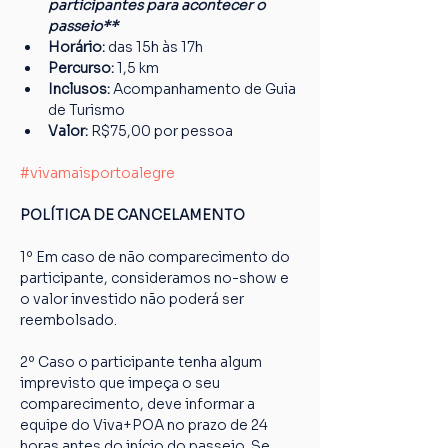
participantes para acontecer o 
passeio**
Horário:
 das 15h às 17h
Percurso: 
1,5 km
Inclusos:
 Acompanhamento de Guia 
de Turismo
Valor:
 R$75,00 por pessoa
#vivamaisportoalegre
POLÍTICA DE CANCELAMENTO
1º Em caso de não comparecimento do 
participante, consideramos no-show e 
o valor investido não poderá ser 
reembolsado.
2º Caso o participante tenha algum 
imprevisto que impeça o seu 
comparecimento, deve informar a 
equipe do Viva+POA no prazo de 24 
horas antes do início do passeio. Se 