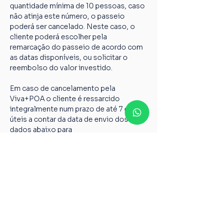
quantidade mínima de 10 pessoas, caso 
não atinja este número, o passeio 
poderá ser cancelado. Neste caso, o 
cliente poderá escolher pela 
remarcação do passeio de acordo com 
as datas disponíveis, ou solicitar o 
reembolso do valor investido.
Em caso de cancelamento pela 
Viva+POA o cliente é ressarcido 
integralmente num prazo de até 7 dias 
úteis a contar da data de envio dos 
dados abaixo para 
vivamaispoaturismo@gmail.com
Nome completo;
Chave PIX;
Nome do passeio;
Casos não relatados acima devem ser 
encaminhados para o nosso e-mail 
vivamaispoaturismo@gmail.com