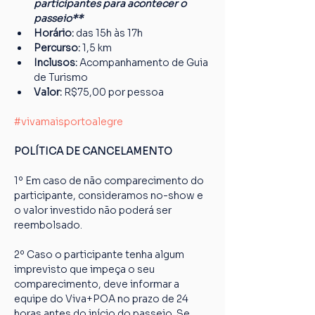
participantes para acontecer o 
passeio**
Horário:
 das 15h às 17h
Percurso: 
1,5 km
Inclusos:
 Acompanhamento de Guia 
de Turismo
Valor:
 R$75,00 por pessoa
#vivamaisportoalegre
POLÍTICA DE CANCELAMENTO
1º Em caso de não comparecimento do 
participante, consideramos no-show e 
o valor investido não poderá ser 
reembolsado.
2º Caso o participante tenha algum 
imprevisto que impeça o seu 
comparecimento, deve informar a 
equipe do Viva+POA no prazo de 24 
horas antes do início do passeio. Se 