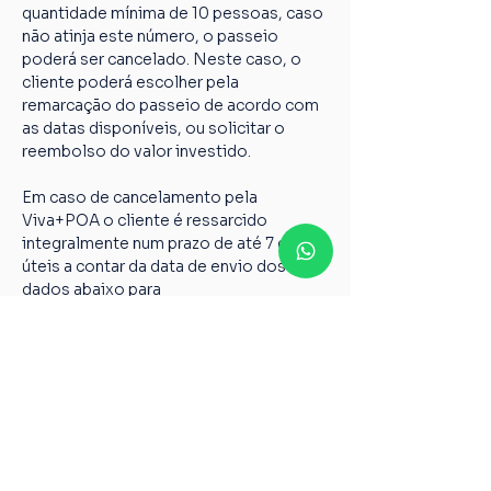
quantidade mínima de 10 pessoas, caso 
não atinja este número, o passeio 
poderá ser cancelado. Neste caso, o 
cliente poderá escolher pela 
remarcação do passeio de acordo com 
as datas disponíveis, ou solicitar o 
reembolso do valor investido.
Em caso de cancelamento pela 
Viva+POA o cliente é ressarcido 
integralmente num prazo de até 7 dias 
úteis a contar da data de envio dos 
dados abaixo para 
vivamaispoaturismo@gmail.com
Nome completo;
Chave PIX;
Nome do passeio;
Casos não relatados acima devem ser 
encaminhados para o nosso e-mail 
vivamaispoaturismo@gmail.com