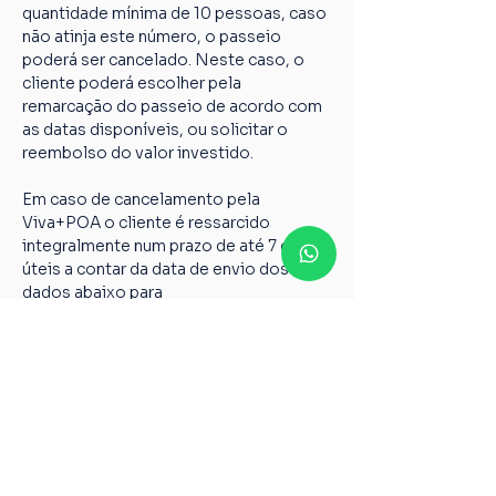
quantidade mínima de 10 pessoas, caso 
não atinja este número, o passeio 
poderá ser cancelado. Neste caso, o 
cliente poderá escolher pela 
remarcação do passeio de acordo com 
as datas disponíveis, ou solicitar o 
reembolso do valor investido.
Em caso de cancelamento pela 
Viva+POA o cliente é ressarcido 
integralmente num prazo de até 7 dias 
úteis a contar da data de envio dos 
dados abaixo para 
vivamaispoaturismo@gmail.com
Nome completo;
Chave PIX;
Nome do passeio;
Casos não relatados acima devem ser 
encaminhados para o nosso e-mail 
vivamaispoaturismo@gmail.com