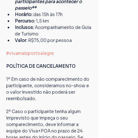
participantes para acontecer o 
passeio**
Horário:
 das 15h às 17h
Percurso: 
1,5 km
Inclusos:
 Acompanhamento de Guia 
de Turismo
Valor:
 R$75,00 por pessoa
#vivamaisportoalegre
POLÍTICA DE CANCELAMENTO
1º Em caso de não comparecimento do 
participante, consideramos no-show e 
o valor investido não poderá ser 
reembolsado.
2º Caso o participante tenha algum 
imprevisto que impeça o seu 
comparecimento, deve informar a 
equipe do Viva+POA no prazo de 24 
horas antes do início do passeio. Se 