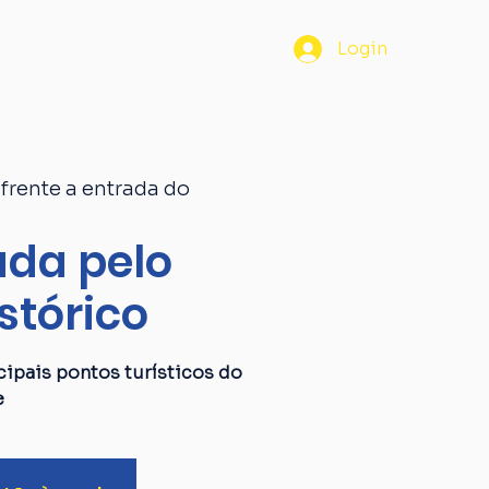
os
Passaporte
Blog
Login
frente a entrada do
da pelo
stórico
ipais pontos turísticos do
e