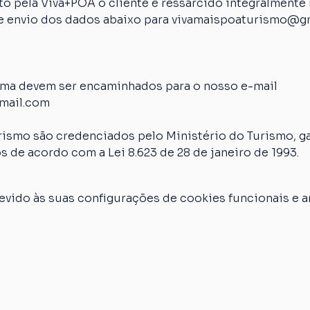
 pela Viva+POA o cliente é ressarcido integralmente n
 de envio dos dados abaixo para vivamaispoaturismo@g
ima devem ser encaminhados para o nosso e-mail 
mail.com
rismo são credenciados pelo Ministério do Turismo, ga
s de acordo com a Lei 8.623 de 28 de janeiro de 1993.
vido às suas configurações de cookies funcionais e an