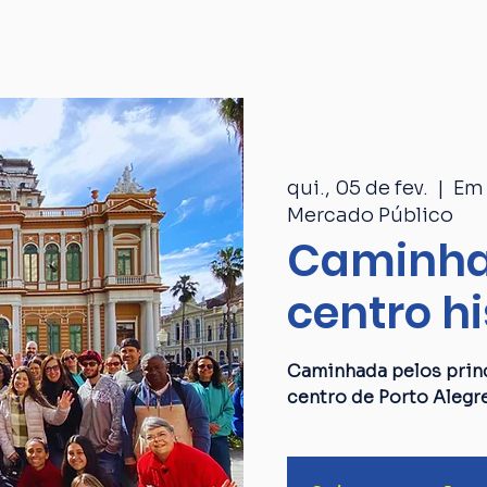
Passeios
Catálogo
Quem som
qui., 05 de fev.
  |  
Em 
Mercado Público
Caminha
centro hi
Caminhada pelos princ
centro de Porto Alegr