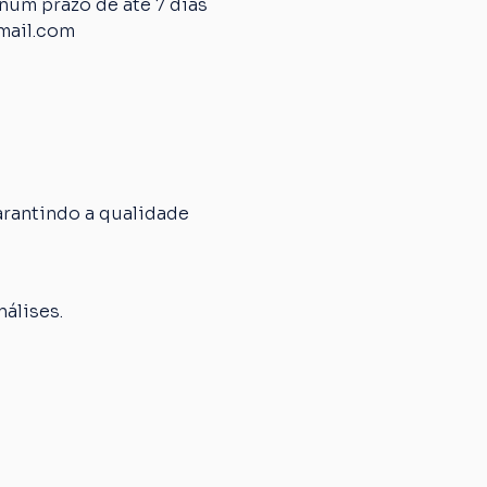
um prazo de até 7 dias 
mail.com
rantindo a qualidade 
álises.