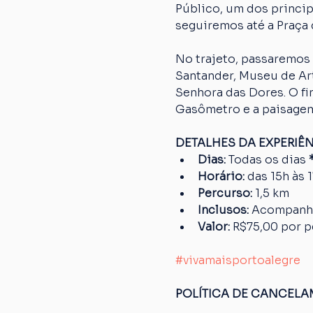
Público, um dos princip
seguiremos até a Praça 
No trajeto, passaremos 
Santander, Museu de Art
Senhora das Dores. O fi
Gasômetro e a paisagem
DETALHES DA EXPERIÊ
Dias: 
Todas os dias
 
Horário:
 das 15h às 
Percurso: 
1,5 km
Inclusos:
 Acompanh
Valor:
 R$75,00 por 
#vivamaisportoalegre
POLÍTICA DE CANCEL