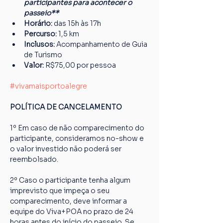
participantes para acontecer o 
passeio**
Horário:
 das 15h às 17h
Percurso: 
1,5 km
Inclusos:
 Acompanhamento de Guia 
de Turismo
Valor:
 R$75,00 por pessoa
#vivamaisportoalegre
POLÍTICA DE CANCELAMENTO
1º Em caso de não comparecimento do 
participante, consideramos no-show e 
o valor investido não poderá ser 
reembolsado.
2º Caso o participante tenha algum 
imprevisto que impeça o seu 
comparecimento, deve informar a 
equipe do Viva+POA no prazo de 24 
horas antes do início do passeio. Se 