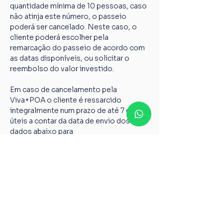
quantidade mínima de 10 pessoas, caso 
não atinja este número, o passeio 
poderá ser cancelado. Neste caso, o 
cliente poderá escolher pela 
remarcação do passeio de acordo com 
as datas disponíveis, ou solicitar o 
reembolso do valor investido.
Em caso de cancelamento pela 
Viva+POA o cliente é ressarcido 
integralmente num prazo de até 7 dias 
úteis a contar da data de envio dos 
dados abaixo para 
vivamaispoaturismo@gmail.com
Nome completo;
Chave PIX;
Nome do passeio;
Casos não relatados acima devem ser 
encaminhados para o nosso e-mail 
vivamaispoaturismo@gmail.com