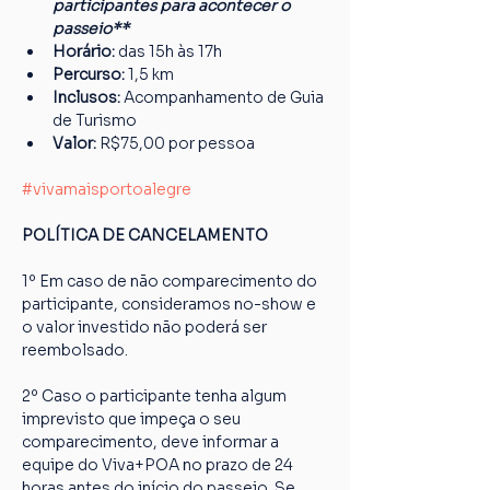
participantes para acontecer o 
passeio**
Horário:
 das 15h às 17h
Percurso: 
1,5 km
Inclusos:
 Acompanhamento de Guia 
de Turismo
Valor:
 R$75,00 por pessoa
#vivamaisportoalegre
POLÍTICA DE CANCELAMENTO
1º Em caso de não comparecimento do 
participante, consideramos no-show e 
o valor investido não poderá ser 
reembolsado.
2º Caso o participante tenha algum 
imprevisto que impeça o seu 
comparecimento, deve informar a 
equipe do Viva+POA no prazo de 24 
horas antes do início do passeio. Se 