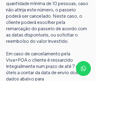
quantidade mínima de 10 pessoas, caso 
não atinja este número, o passeio 
poderá ser cancelado. Neste caso, o 
cliente poderá escolher pela 
remarcação do passeio de acordo com 
as datas disponíveis, ou solicitar o 
reembolso do valor investido.
Em caso de cancelamento pela 
Viva+POA o cliente é ressarcido 
integralmente num prazo de até 7 dias 
úteis a contar da data de envio dos 
dados abaixo para 
vivamaispoaturismo@gmail.com
Nome completo;
Chave PIX;
Nome do passeio;
Casos não relatados acima devem ser 
encaminhados para o nosso e-mail 
vivamaispoaturismo@gmail.com