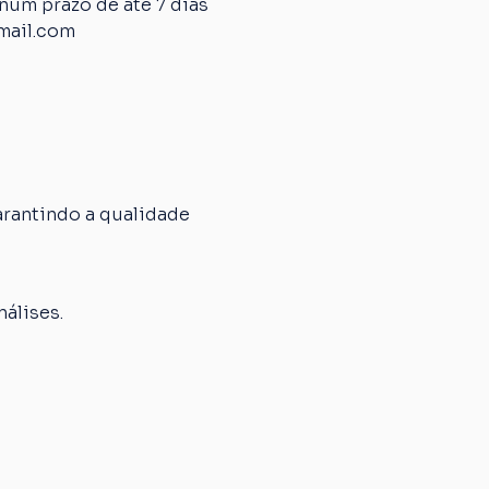
um prazo de até 7 dias 
mail.com
rantindo a qualidade 
álises.