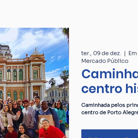
Passeios
Catálogo
Quem som
ter., 09 de dez.
  |  
Em 
Mercado Público
Caminha
centro hi
Caminhada pelos princ
centro de Porto Alegr