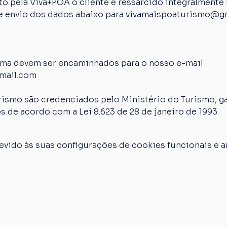
 pela Viva+POA o cliente é ressarcido integralmente n
 de envio dos dados abaixo para vivamaispoaturismo@g
ima devem ser encaminhados para o nosso e-mail 
mail.com
rismo são credenciados pelo Ministério do Turismo, ga
s de acordo com a Lei 8.623 de 28 de janeiro de 1993.
vido às suas configurações de cookies funcionais e an