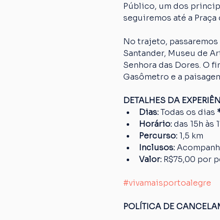
Público, um dos princip
seguiremos até a Praça 
No trajeto, passaremos 
Santander, Museu de Art
Senhora das Dores. O fi
Gasômetro e a paisagem
DETALHES DA EXPERIÊ
Dias: 
Todas os dias
 
Horário:
 das 15h às 
Percurso: 
1,5 km
Inclusos:
 Acompanh
Valor:
 R$75,00 por 
#vivamaisportoalegre
POLÍTICA DE CANCEL