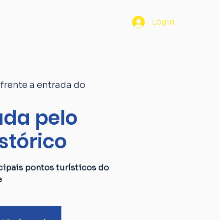
os
Passaporte
Blog
Login
frente a entrada do
da pelo
stórico
ipais pontos turísticos do
e