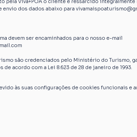
 pela Viva+POA o cliente é ressarcido integralmente n
 de envio dos dados abaixo para vivamaispoaturismo@g
ima devem ser encaminhados para o nosso e-mail 
mail.com
rismo são credenciados pelo Ministério do Turismo, ga
s de acordo com a Lei 8.623 de 28 de janeiro de 1993.
vido às suas configurações de cookies funcionais e an