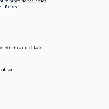
um prazo de até 7 dias 
mail.com
rantindo a qualidade 
álises.