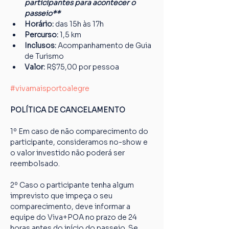
participantes para acontecer o 
passeio**
Horário:
 das 15h às 17h
Percurso: 
1,5 km
Inclusos:
 Acompanhamento de Guia 
de Turismo
Valor:
 R$75,00 por pessoa
#vivamaisportoalegre
POLÍTICA DE CANCELAMENTO
1º Em caso de não comparecimento do 
participante, consideramos no-show e 
o valor investido não poderá ser 
reembolsado.
2º Caso o participante tenha algum 
imprevisto que impeça o seu 
comparecimento, deve informar a 
equipe do Viva+POA no prazo de 24 
horas antes do início do passeio. Se 