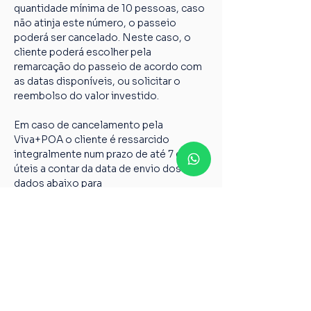
quantidade mínima de 10 pessoas, caso 
não atinja este número, o passeio 
poderá ser cancelado. Neste caso, o 
cliente poderá escolher pela 
remarcação do passeio de acordo com 
as datas disponíveis, ou solicitar o 
reembolso do valor investido.
Em caso de cancelamento pela 
Viva+POA o cliente é ressarcido 
integralmente num prazo de até 7 dias 
úteis a contar da data de envio dos 
dados abaixo para 
vivamaispoaturismo@gmail.com
Nome completo;
Chave PIX;
Nome do passeio;
Casos não relatados acima devem ser 
encaminhados para o nosso e-mail 
vivamaispoaturismo@gmail.com