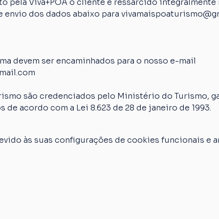
 pela Viva+POA o cliente é ressarcido integralmente n
 de envio dos dados abaixo para vivamaispoaturismo@g
ima devem ser encaminhados para o nosso e-mail 
mail.com
rismo são credenciados pelo Ministério do Turismo, ga
s de acordo com a Lei 8.623 de 28 de janeiro de 1993.
vido às suas configurações de cookies funcionais e an