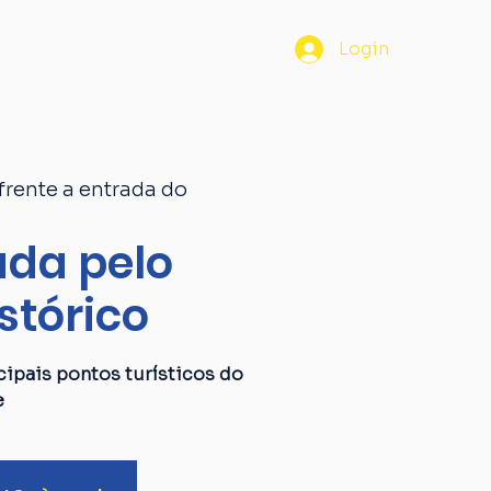
os
Passaporte
Blog
Login
frente a entrada do
da pelo
stórico
ipais pontos turísticos do
e