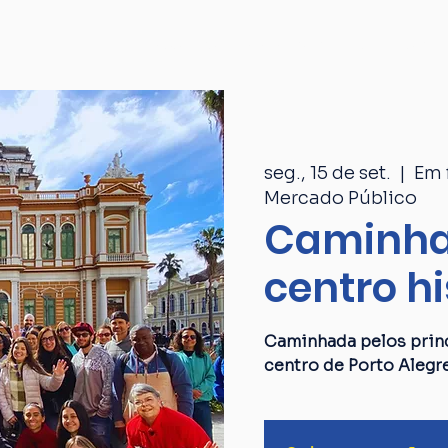
Passeios
Catálogo
Quem som
seg., 15 de set.
  |  
Em 
Mercado Público
Caminha
centro hi
Caminhada pelos princ
centro de Porto Alegr