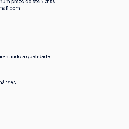
um prazo de até 7 dias 
mail.com
rantindo a qualidade 
álises.