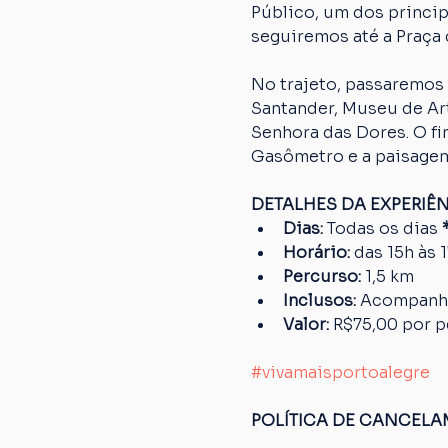
Público, um dos princip
seguiremos até a Praça 
No trajeto, passaremos 
Santander, Museu de Art
Senhora das Dores. O fi
Gasômetro e a paisagem
DETALHES DA EXPERIÊ
Dias: 
Todas os dias
 
Horário:
 das 15h às 
Percurso: 
1,5 km
Inclusos:
 Acompanh
Valor:
 R$75,00 por 
#vivamaisportoalegre
POLÍTICA DE CANCEL