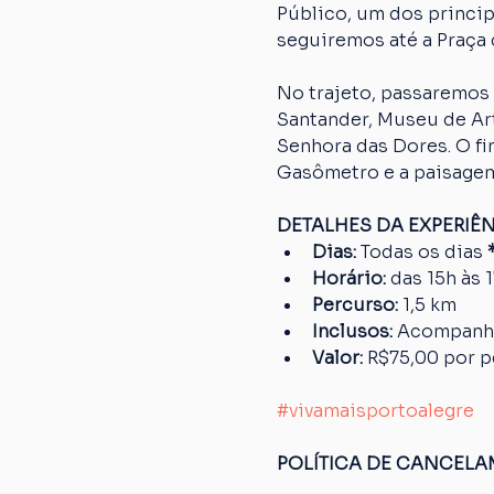
Público, um dos princip
seguiremos até a Praça 
No trajeto, passaremos 
Santander, Museu de Art
Senhora das Dores. O fi
Gasômetro e a paisagem
DETALHES DA EXPERIÊ
Dias: 
Todas os dias
 
Horário:
 das 15h às 
Percurso: 
1,5 km
Inclusos:
 Acompanh
Valor:
 R$75,00 por 
#vivamaisportoalegre
POLÍTICA DE CANCEL