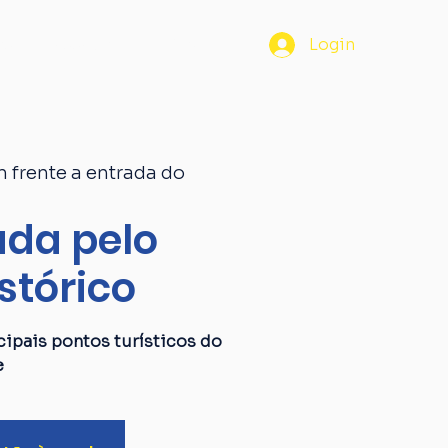
os
Passaporte
Blog
Login
 frente a entrada do
da pelo
stórico
ipais pontos turísticos do
e