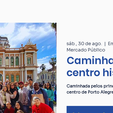
Passeios
Catálogo
Quem som
sáb., 30 de ago.
  |  
Em
Mercado Público
Caminha
centro hi
Caminhada pelos princ
centro de Porto Alegr