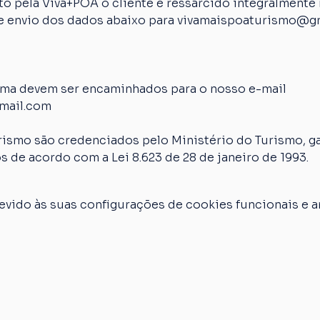
 pela Viva+POA o cliente é ressarcido integralmente n
 de envio dos dados abaixo para vivamaispoaturismo@g
ima devem ser encaminhados para o nosso e-mail 
mail.com
rismo são credenciados pelo Ministério do Turismo, ga
s de acordo com a Lei 8.623 de 28 de janeiro de 1993.
vido às suas configurações de cookies funcionais e an