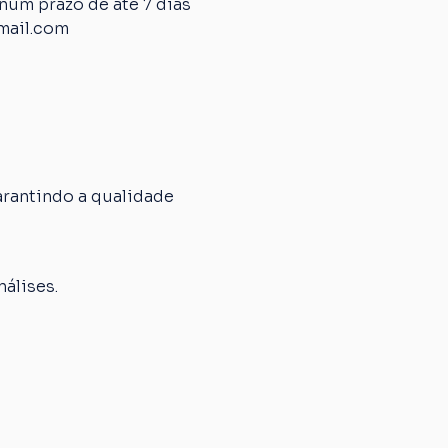
um prazo de até 7 dias 
mail.com
rantindo a qualidade 
álises.