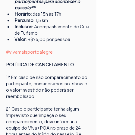
participantes para acontecer o 
passeio**
Horário:
 das 15h às 17h
Percurso: 
1,5 km
Inclusos:
 Acompanhamento de Guia 
de Turismo
Valor:
 R$75,00 por pessoa
#vivamaisportoalegre
POLÍTICA DE CANCELAMENTO
1º Em caso de não comparecimento do 
participante, consideramos no-show e 
o valor investido não poderá ser 
reembolsado.
2º Caso o participante tenha algum 
imprevisto que impeça o seu 
comparecimento, deve informar a 
equipe do Viva+POA no prazo de 24 
horas antes do início do passeio. Se 