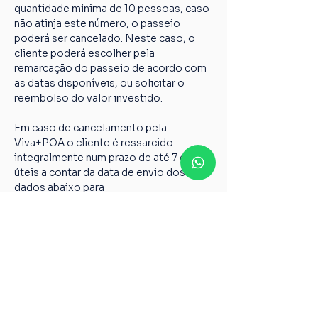
quantidade mínima de 10 pessoas, caso 
não atinja este número, o passeio 
poderá ser cancelado. Neste caso, o 
cliente poderá escolher pela 
remarcação do passeio de acordo com 
as datas disponíveis, ou solicitar o 
reembolso do valor investido.
Em caso de cancelamento pela 
Viva+POA o cliente é ressarcido 
integralmente num prazo de até 7 dias 
úteis a contar da data de envio dos 
dados abaixo para 
vivamaispoaturismo@gmail.com
Nome completo;
Chave PIX;
Nome do passeio;
Casos não relatados acima devem ser 
encaminhados para o nosso e-mail 
vivamaispoaturismo@gmail.com