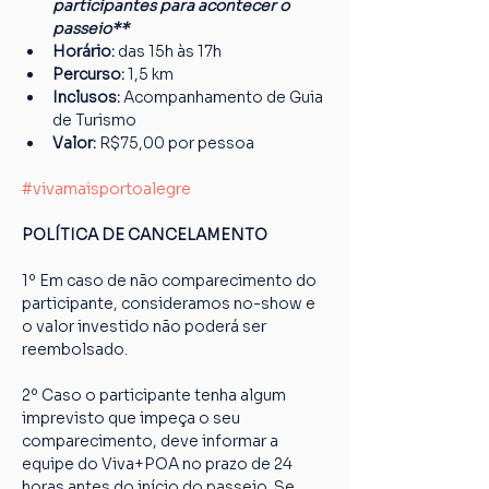
participantes para acontecer o 
passeio**
Horário:
 das 15h às 17h
Percurso: 
1,5 km
Inclusos:
 Acompanhamento de Guia 
de Turismo
Valor:
 R$75,00 por pessoa
#vivamaisportoalegre
POLÍTICA DE CANCELAMENTO
1º Em caso de não comparecimento do 
participante, consideramos no-show e 
o valor investido não poderá ser 
reembolsado.
2º Caso o participante tenha algum 
imprevisto que impeça o seu 
comparecimento, deve informar a 
equipe do Viva+POA no prazo de 24 
horas antes do início do passeio. Se 