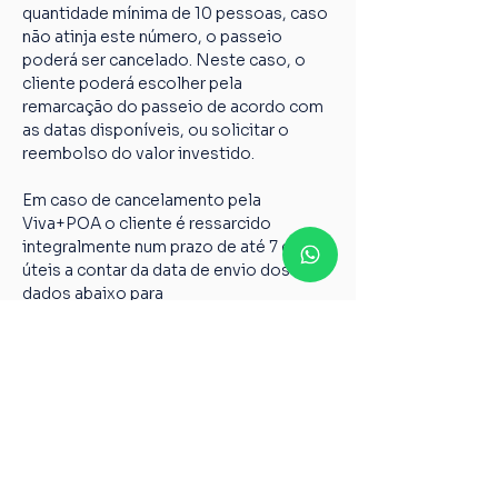
quantidade mínima de 10 pessoas, caso 
não atinja este número, o passeio 
poderá ser cancelado. Neste caso, o 
cliente poderá escolher pela 
remarcação do passeio de acordo com 
as datas disponíveis, ou solicitar o 
reembolso do valor investido.
Em caso de cancelamento pela 
Viva+POA o cliente é ressarcido 
integralmente num prazo de até 7 dias 
úteis a contar da data de envio dos 
dados abaixo para 
vivamaispoaturismo@gmail.com
Nome completo;
Chave PIX;
Nome do passeio;
Casos não relatados acima devem ser 
encaminhados para o nosso e-mail 
vivamaispoaturismo@gmail.com